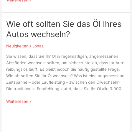
Wie oft sollten Sie das Öl Ihres
Wie
oft
Autos wechseln?
sollten
Sie
Neuigkeiten
/
Jonas
das
Öl
Sie wissen, dass Sie Ihr Öl in regelmäßigen, angemessenen
Ihres
Abständen wechseln sollten, um sicherzustellen, dass Ihr Auto
Autos
reibungslos läuft. Es bleibt jedoch die häufig gestellte Frage:
wechseln?
Wie oft sollten Sie Ihr Öl wechseln? Was ist eine angemessene
Zeitspanne – oder Laufleistung – zwischen den Ölwechseln?
Die traditionelle Empfehlung lautet, dass Sie Ihr Öl alle 3.000
Weiterlesen »
Halten
Sie