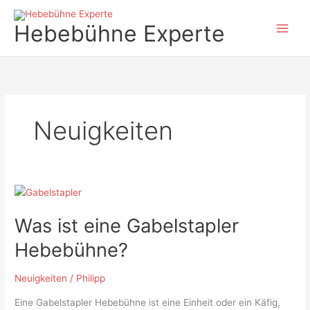
Zum
Inhalt
Hebebühne Experte
springen
Neuigkeiten
Was
ist
Was ist eine Gabelstapler
eine
Gabelstapler
Hebebühne?
Hebebühne?
Neuigkeiten
/
Philipp
Eine Gabelstapler Hebebühne ist eine Einheit oder ein Käfig,