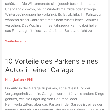
schützen. Die Wintermonate sind jedoch besonders hart.
Unabhängig davon, ob Ihr Winterklima milde oder strenge
Winterbedingungen hervorbringt. Es ist wichtig, Ihr Fahrzeug
während dieser Jahreszeit mit einem zusätzlichen Schutz zu
versehen. Das Wachsen Ihres Fahrzeugs kann dabei helfen,
das Fahrzeug mit dieser zusätzlichen Schutzschicht zu
Weiterlesen »
10 Vorteile des Parkens eines
10
Vorteile
Autos in einer Garage
des
Parkens
Neuigkeiten
/
Philipp
eines
Autos
Ein Auto in der Garage zu parken, scheint ein Ding der
in
Vergangenheit zu sein. Garagen werden für viele andere Dinge
einer
genutzt, wie die Lagerung von Gerümpel oder
Garage
Heimwerkstätten, aber das Parken in der Garage ist eines der
besten Dinge für ein Fahrzeug. Hier sind 10 Gründe, warum ein