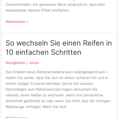
Zwischenfällen. Ein genauerer Blick verdeutlicht, dass kein
Autobesitzer diesem Effekt entfliehen
Weiterlesen »
So wechseln Sie einen Reifen in
So
wechseln
10 einfachen Schritten
Sie
einen
Neuigkeiten
/
Jonas
Reifen
in
Das Erleben eines Reifenschadens kann beängstigend sein –
10
stellen Sie sicher, dass Sie sich an einem sicheren Ort und in
einfachen
einem ruhigen Zustand befinden, bevor Sie unseren
Schritten
Ratschlägen zum Reifenwechsel folgen.Versuchen Sie
niemals, einen Reifen zu wechseln, wenn Ihre persönliche
Sicherheit gefährdet ist oder wenn Sie nicht über die richtigen
Werkzeuge verfügen. Wenn Sie sich
Weiterlesen »