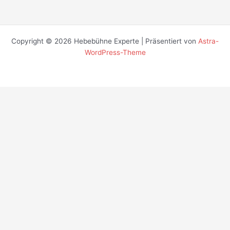
Copyright © 2026 Hebebühne Experte | Präsentiert von
Astra-
WordPress-Theme
Diese Website nutzt Cookies, um die Nutzfreundlichkeit zu
verbessern.
Erlauben
Ablehnen
Mehr erfahren
Privacy & Cookies Policy
Schließen
Privacy Overview
This website uses cookies to improve your experience while you
navigate through the website. Out of these, the cookies that are
categorized as necessary are stored on your browser as they are
essential for the working of basic functionalities of the website. We